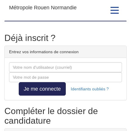
Métropole Rouen Normandie
Toggle
navigatio
Formulaire
Déjà inscrit ?
de
Entrez vos informations de connexion
candidature
Courriel
Mot
de
passe
Je me connecte
Identifiants oubliés ?
Compléter le dossier de
candidature