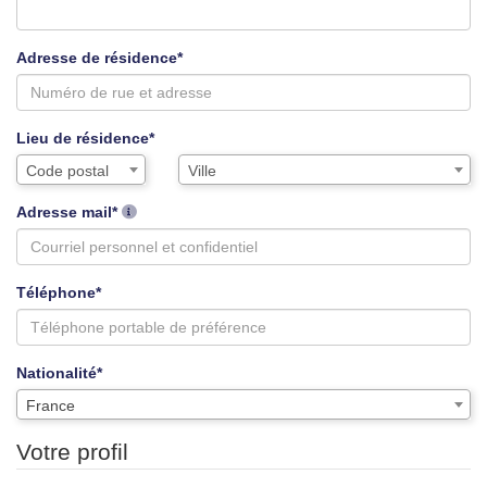
Adresse de résidence*
Lieu de résidence*
Assistance
Ville
Code postal
Ville
de
saisie
Adresse mail*
pour
la
ville
Téléphone*
via
code
postal
Nationalité*
France
Votre profil