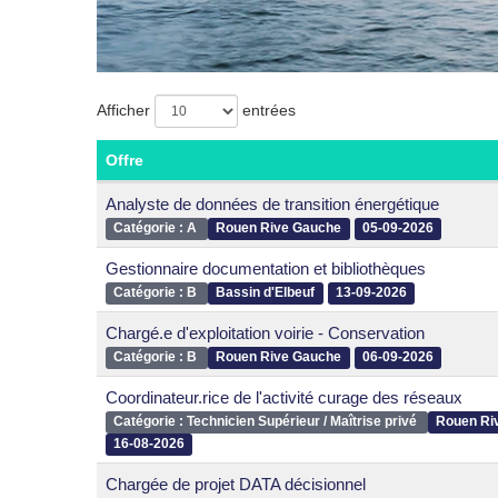
Liste
Afficher
entrées
des
Offre
offres
Analyste de données de transition énergétique
Catégorie : A
Rouen Rive Gauche
05-09-2026
Gestionnaire documentation et bibliothèques
Catégorie : B
Bassin d'Elbeuf
13-09-2026
Chargé.e d'exploitation voirie - Conservation
Catégorie : B
Rouen Rive Gauche
06-09-2026
Coordinateur.rice de l'activité curage des réseaux
Catégorie : Technicien Supérieur / Maîtrise privé
Rouen Ri
16-08-2026
Chargée de projet DATA décisionnel