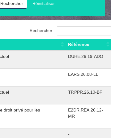
Rechercher
Réinitialiser
ef
Rechercher :
Référence
ctuel
DUHE.26.19-ADO
EARS.26.08-LL
ctuel
TP.PPR.26.10-BF
 droit privé pour les
E2DR.REA.26.12-
MR
-