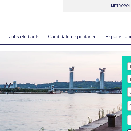
MÉTROPOL
Jobs étudiants
Candidature spontanée
Espace can
L
d
d
L
d
l
L
d
c
L
d
c
R
p
M