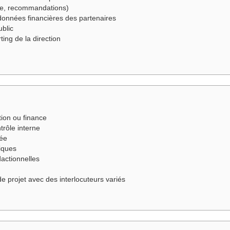
yse, recommandations)
 données financières des partenaires
ublic
ting de la direction
tion ou finance
trôle interne
vée
tiques
actionnelles
de projet avec des interlocuteurs variés