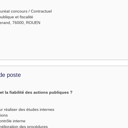
auréat concours / Contractuel
ublique et fiscalité
tterand, 76000, ROUEN
 de poste
et la fiabilité des actions publiques ?
ur réaliser des études internes
tions
contrôle interne
amélioration des procédures