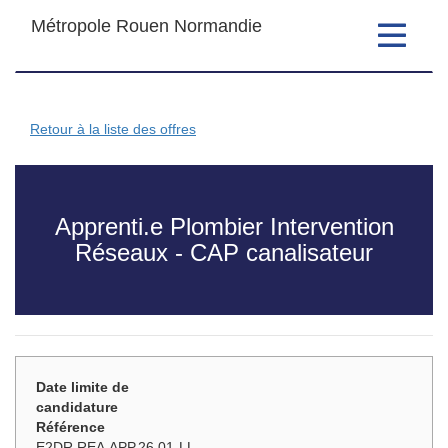
Métropole Rouen Normandie
Toggle
navigatio
Retour à la liste des offres
Apprenti.e Plombier Intervention
Réseaux - CAP canalisateur
Date limite de
candidature
Référence
E2DR.REA.APP.26.01-LL