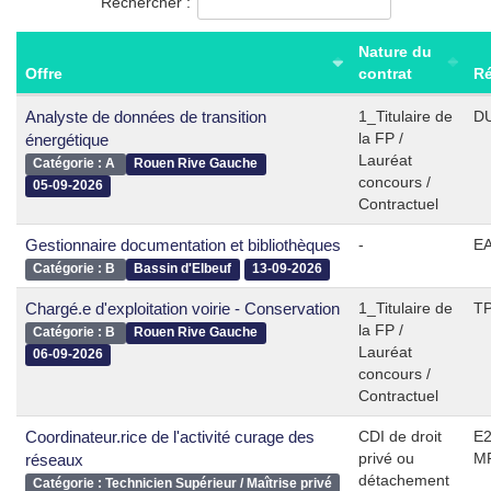
Rechercher :
Nature du
Offre
contrat
Ré
Analyste de données de transition
1_Titulaire de
D
la FP /
énergétique
Lauréat
Catégorie : A
Rouen Rive Gauche
concours /
05-09-2026
Contractuel
Gestionnaire documentation et bibliothèques
-
EA
Catégorie : B
Bassin d'Elbeuf
13-09-2026
Chargé.e d'exploitation voirie - Conservation
1_Titulaire de
TP
la FP /
Catégorie : B
Rouen Rive Gauche
Lauréat
06-09-2026
concours /
Contractuel
Coordinateur.rice de l'activité curage des
CDI de droit
E2
privé ou
M
réseaux
détachement
Catégorie : Technicien Supérieur / Maîtrise privé