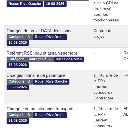
sur un CDI de
Rouen Rive Gauche
16-08-2026
droit privé
pour les
fonctionnaires
Chargée de projet DATA décisionnel
Contrat de
-
projet
Catégorie : A
Rouen Rive Droite
15-08-2026
Référent RSSI eau et assainissement
-
RM
G
Catégorie : Cadre privé, A
Hauts de Rouen
16-08-2026
Un.e gestionnaire de patrimoine
1_Titulaire de
RM
la FP /
Catégorie : B
Rouen Rive Gauche
Lauréat
08-08-2026
concours /
Contractuel
Chargé.e de maintenance transports
1_Titulaire de
EP
la FP /
A
Catégorie : B
Rouen Rive Droite
Lauréat
31-08-2026
concours /