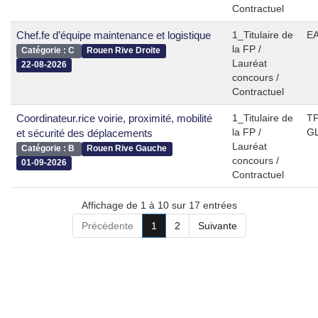
Contractuel
Chef.fe d’équipe maintenance et logistique
1_Titulaire de
EA
la FP /
Catégorie : C
Rouen Rive Droite
Lauréat
22-08-2026
concours /
Contractuel
Coordinateur.rice voirie, proximité, mobilité
1_Titulaire de
TP
la FP /
G
et sécurité des déplacements
Lauréat
Catégorie : B
Rouen Rive Gauche
concours /
01-09-2026
Contractuel
Affichage de 1 à 10 sur 17 entrées
Précédente
1
2
Suivante