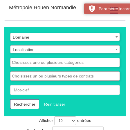
Métropole Rouen Normandie
Toggle
Paramètre incorr
navigatio
Liste
Liste
Domaine
des
des
domaines
Liste
Localisation
offres
des
localisations
Liste
des
catégories
Liste
des
contrats
Rechercher
par
Mot-
Rechercher
Réinitialiser
clef
Afficher
entrées