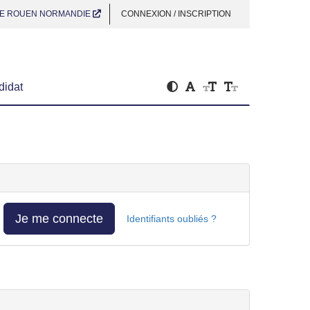
E ROUEN NORMANDIE
CONNEXION / INSCRIPTION
didat
ajuster
réinitialiser
augmenter
diminuer
le
la
la
la
contrast
taille
taille
taille
du
du
du
texte
texte
texte
Je me connecte
Identifiants oubliés ?