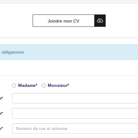
Joindre mon CV
 obligatoires
Madame*
Monsieur*
*
m*
e*