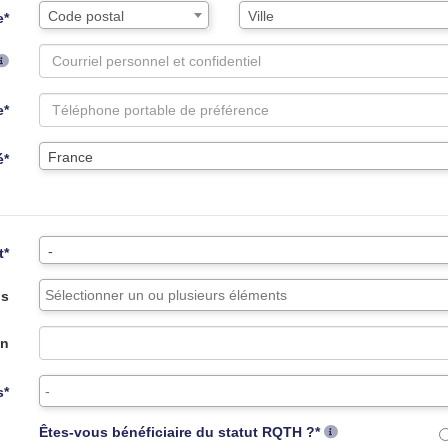
Assistance
Ville
Code postal
Ville
e*
de
saisie
pour
la
e*
ville
via
code
France
é*
postal
-
t*
ns
on
s*
Êtes-vous bénéficiaire du statut RQTH ?*