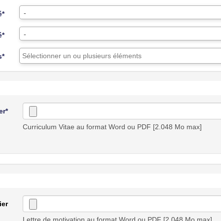
-
é*
-
é*
s*
er*
Curriculum Vitae au format Word ou PDF [2.048 Mo max]
ier
Lettre de motivation au format Word ou PDF [2.048 Mo max]