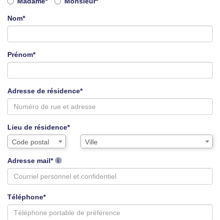
Civilité
Madame*
Monsieur*
Nom*
Prénom*
Adresse de résidence*
Lieu de résidence*
Assistance
Ville
Code postal
Ville
de
saisie
Adresse mail*
pour
la
ville
Téléphone*
via
code
postal